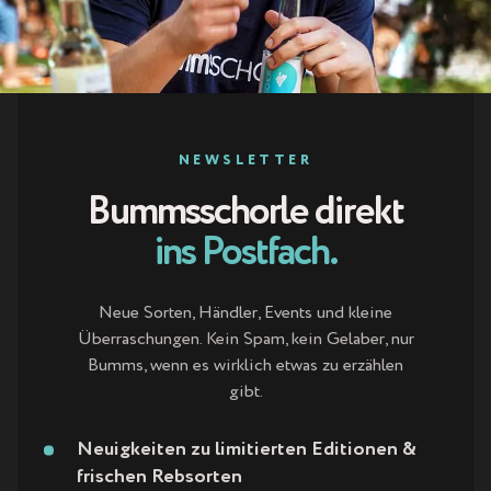
S
É
<
NEWSLETTER
Bummsschorle direkt
/
ins Postfach.
B
R
Neue Sorten, Händler, Events und kleine
Überraschungen. Kein Spam, kein Gelaber, nur
Bumms, wenn es wirklich etwas zu erzählen
>
gibt.
J
Neuigkeiten zu limitierten Editionen &
frischen Rebsorten
A