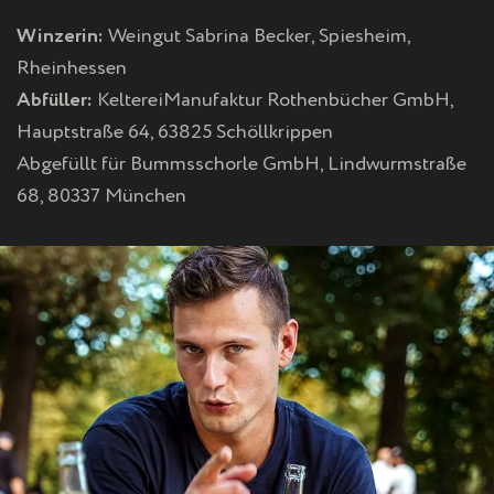
Winzerin:
Weingut Sabrina Becker, Spiesheim,
N
Rheinhessen
F
Abfüller:
KeltereiManufaktur Rothenbücher GmbH,
Hauptstraße 64, 63825 Schöllkrippen
E
Abgefüllt für Bummsschorle GmbH, Lindwurmstraße
68, 80337 München
L
D
E
R
R
O