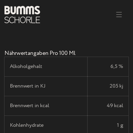
ekt Zum Inhalt
Nährwertangaben Pro 100 Ml
B
Alkoholgehalt
6,5 %
U
M
Brennwert in KJ
205 kj
M
Brennwert in kcal
49 kcal
S
Kohlenhydrate
1 g
S