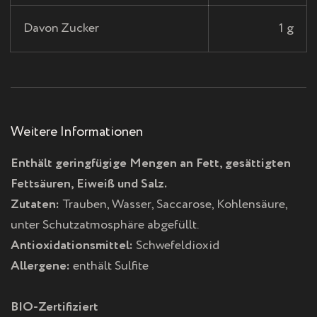
C
Davon Zucker
1 g
H
O
R
Weitere Informationen
Enthält geringfügige Mengen an Fett, gesättigten
L
Fettsäuren, Eiweiß und Salz.
E
Zutaten:
Trauben, Wasser, Saccarose, Kohlensäure,
unter Schutzatmosphäre abgefüllt.
D
Antioxidationsmittel:
Schwefeldioxid
Allergene:
enthält Sulfite
O
R
BIO-Zertifiziert