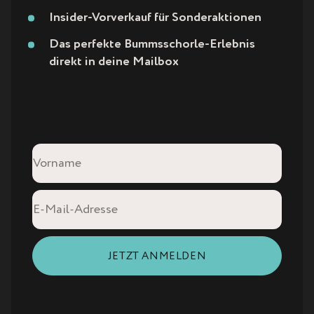
Insider-Vorverkauf für Sonderaktionen
H
Das perfekte Bummsschorle-Erlebnis
direkt in deine Mailbox
R
G
A
Vorname
N
E-Mail
G
2
JETZT ANMELDEN
0